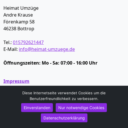
Heimat Umzüge
Andre Krause
Förenkamp 58
46238
Bottrop
Tel.:
015792621447
E-Mail:
info@heimat-umzuege.de
Öffnungszeiten:
Mo - Sa: 07:00 - 16:00 Uhr
Impressum
Datenschutz
Diese Internetseite verwendet Cookies um die
Benutzerfreundlichkeit zu verbessern.
Umzugsservice
Einverstanden
Nur notwendige Cookies
Umzugsservice Bottrop
Datenschutzerklärung
Büroumzug Bottrop
Fernumzug Bottrop