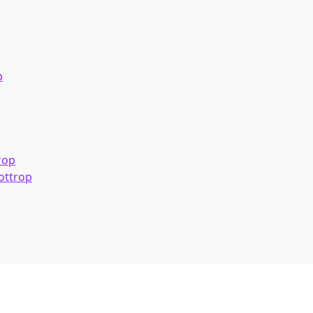
p
rop
ottrop