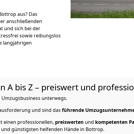
 Bottrop aus? Das
er anschließenden
t und sich bei der
tressfrei sowie reibungslos
e langjährigen
n A bis Z – preiswert und professio
 im Umzugsbusiness unterwegs.
erausforderung und sind das
führende Umzugsunternehm
t einen professionellen,
preiswerten
und
kompetenten
P
und günstigsten helfenden Hände in Bottrop.