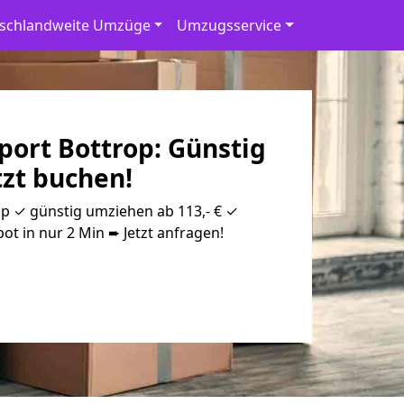
schlandweite Umzüge
Umzugsservice
port Bottrop: Günstig
tzt buchen!
op ✓ günstig umziehen ab 113,- € ✓
ot in nur 2 Min ➨ Jetzt anfragen!