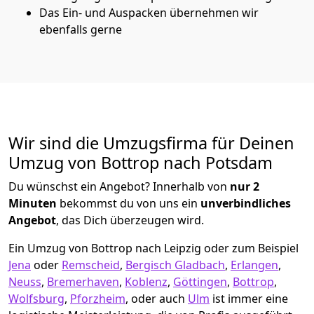
Das Ein- und Auspacken übernehmen wir
ebenfalls gerne
Wir sind die Umzugsfirma für Deinen
Umzug von Bottrop nach Potsdam
Du wünschst ein Angebot? Innerhalb von
nur 2
Minuten
bekommst du von uns ein
unverbindliches
Angebot
, das Dich überzeugen wird.
Ein Umzug von Bottrop nach Leipzig oder zum Beispiel
Jena
oder
Remscheid
,
Bergisch Gladbach
,
Erlangen
,
Neuss
,
Bremer­haven
,
Koblenz
,
Göttingen
,
Bottrop
,
Wolfsburg
,
Pforzheim
, oder auch
Ulm
ist immer eine