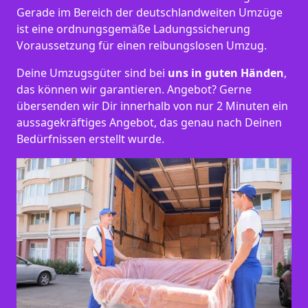
Gerade im Bereich der deutschlandweiten Umzüge
ist eine ordnungsgemäße Ladungssicherung
Voraussetzung für einen reibungslosen Umzug.
Deine Umzugsgüter sind bei
uns in guten Händen
,
das können wir garantieren. Angebot? Gerne
übersenden wir Dir innerhalb von nur 2 Minuten ein
aussagekräftiges Angebot, das genau nach Deinen
Bedürfnissen erstellt wurde.