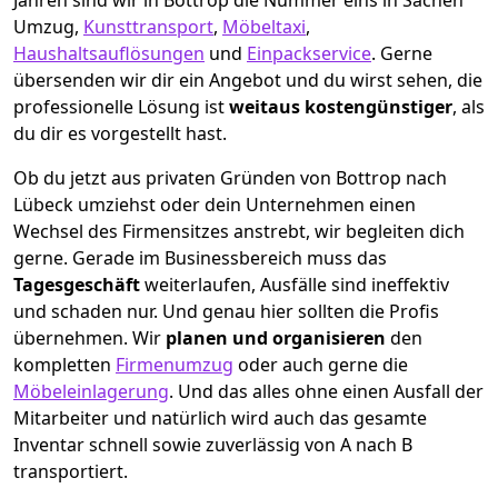
Jahren sind wir in Bottrop die Nummer eins in Sachen
Umzug,
Kunsttransport
,
Möbeltaxi
,
Haushaltsauflösungen
und
Einpackservice
.
Gerne
übersenden wir dir ein Angebot und du wirst sehen, die
professionelle Lösung ist
weitaus kostengünstiger
, als
du dir es vorgestellt hast.
Ob du jetzt aus privaten Gründen von Bottrop nach
Lübeck umziehst oder dein Unternehmen einen
Wechsel des Firmensitzes anstrebt, wir begleiten dich
gerne. Gerade im Businessbereich muss das
Tagesgeschäft
weiterlaufen, Ausfälle sind ineffektiv
und schaden nur. Und genau hier sollten die Profis
übernehmen.
Wir
planen und organisieren
den
kompletten
Firmenumzug
oder auch gerne die
Möbeleinlagerung
. Und das alles ohne einen Ausfall der
Mitarbeiter und natürlich wird auch das gesamte
Inventar schnell sowie zuverlässig von A nach B
transportiert.