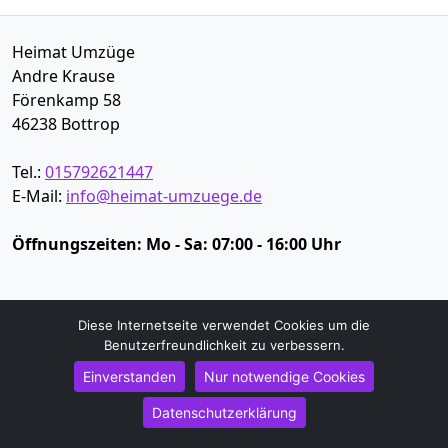
Heimat Umzüge
Andre Krause
Förenkamp 58
46238
Bottrop
Tel.:
015792621447
E-Mail:
info@heimat-umzuege.de
Öffnungszeiten:
Mo - Sa: 07:00 - 16:00 Uhr
Impressum
Diese Internetseite verwendet Cookies um die
Datenschutz
Benutzerfreundlichkeit zu verbessern.
Einverstanden
Nur notwendige Cookies
Umzugsservice
Datenschutzerklärung
Umzugsservice Bottrop
Büroumzug Bottrop