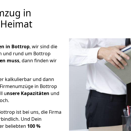
mzug in
r Heimat
 in Bottrop
, wir sind die
n und rund um Bottrop
hen muss
, dann finden wir
er kalkulierbar und dann
e Firmenumzüge in Bottrop
ll u
nsere Kapazitäten
und
noch.
ttrop ist bei uns, die Firma
bindlich. Und Dein
er beliebten
100 %