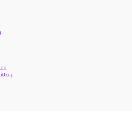
p
rop
ottrop