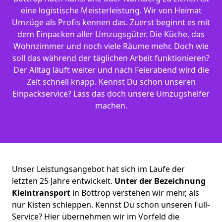
eine logistische Meisterleistung. Wir von Heimat
Umzüge als Profis kennen das. Zuerst beginnt es mit
dem Einpacken aller Umzugsgüter. Die Küche, das
Wohnzimmer und noch viele Räume mehr. Doch wie
soll das während der täglichen Arbeit funktionieren?
Der Alltag läuft weiter und nach Feierabend wird die
Zeit schnell knapp. Kennst Du schon unseren
Einpackservice? Lass das doch unsere Umzugshelfer
machen.
Unser Leistungsangebot hat sich im Laufe der
letzten 25 Jahre entwickelt.
Unter der Bezeichnung
Kleintransport
in Bottrop verstehen wir mehr, als
nur Kisten schleppen. Kennst Du schon unseren Full-
Service? Hier übernehmen wir im Vorfeld die