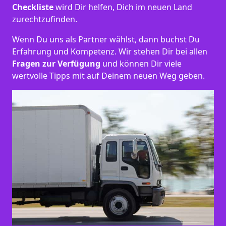
Checkliste
wird Dir helfen, Dich im neuen Land
zurechtzufinden.
Wenn Du uns als Partner wählst, dann buchst Du
Erfahrung und Kompetenz. Wir stehen Dir bei allen
Fragen zur Verfügung
und können Dir viele
wertvolle Tipps mit auf Deinem neuen Weg geben.