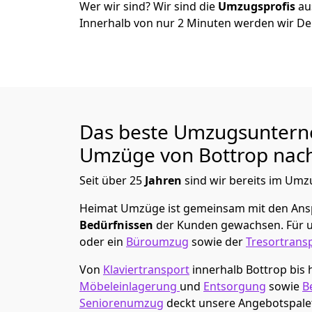
Wer wir sind? Wir sind die
Umzugsprofis
a
Innerhalb von nur
2
Minuten werden wir De
Das beste Umzugsuntern
Umzüge von
Bottrop
nach
Seit über
25
Jahren
sind wir bereits im Umz
Heimat Umzüge
ist gemeinsam mit den An
Bedürfnissen
der Kunden gewachsen. Für u
oder ein
Büroumzug
sowie der
Tresortrans
Von
Klaviertransport
innerhalb
Bottrop
bis 
Möbeleinlagerung
und
Entsorgung
sowie
B
Seniorenumzug
deckt unsere Angebotspalet