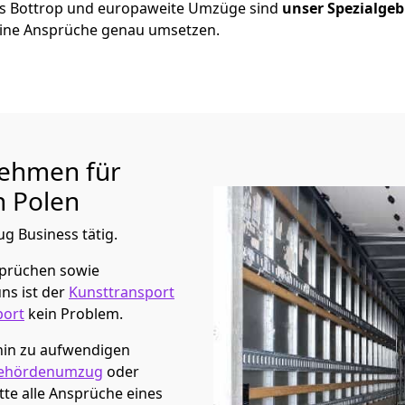
us
Bottrop
und europaweite Umzüge sind
unser Spezialgeb
ine Ansprüche genau umsetzen.
ehmen für
 Polen
ug Business tätig.
sprüchen sowie
ns ist der
Kunsttransport
port
kein Problem.
hin zu aufwendigen
ehördenumzug
oder
te alle Ansprüche eines