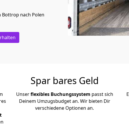
n
Bottrop
nach Polen
rhalten
Spar bares Geld
em
Unser
flexibles Buchungssystem
passt sich
E
res
Deinem Umzugsbudget an. Wir bieten Dir
verschiedene Optionen an.
t
en