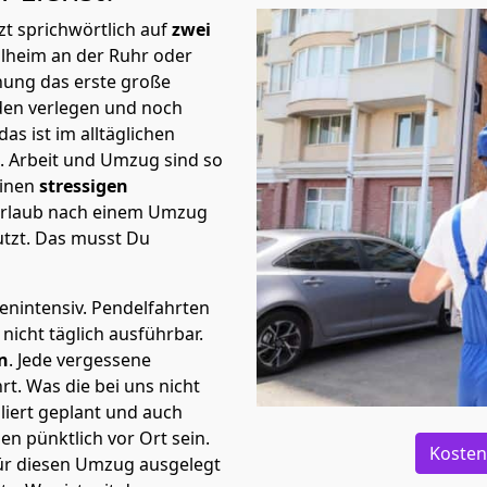
t sprichwörtlich auf
zwei
ülheim an der Ruhr oder
nung das erste große
en verlegen und noch
s ist im alltäglichen
t.
Arbeit und Umzug sind so
einen
stressigen
 Urlaub nach einem Umzug
tzt. Das musst Du
tenintensiv. Pendelfahrten
nicht täglich ausführbar.
n
. Jede vergessene
t. Was die bei uns nicht
iert geplant und auch
n pünktlich vor Ort sein.
Kosten
ür diesen Umzug ausgelegt