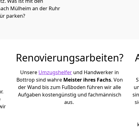
atz. Was ist mit den
 nach Mülheim an der Ruhr
tür parken?
Renovierungsarbeiten?
Unsere
Umzugshelfer
und Handwerker in
Bottrop sind wahre
Meister ihres Fachs
. Von
S
der Wand bis zum Fußboden führen wir alle
um
r.
Aufgaben kostengünstig und fachmännisch
si
e
aus.
s
wir