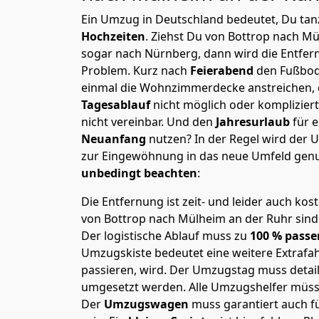
Ein Umzug in Deutschland bedeutet, Du tanz
Hochzeiten
. Ziehst Du von Bottrop nach M
sogar nach Nürnberg, dann wird die Entfer
Problem.
Kurz nach
Feierabend
den Fußbod
einmal die Wohnzimmerdecke anstreichen, da
Tagesablauf
nicht möglich oder komplizier
nicht vereinbar. Und den
Jahresurlaub
für 
Neuanfang
nutzen? In der Regel wird der
zur Eingewöhnung in das neue Umfeld genu
unbedingt beachten
:
Die Entfernung ist zeit- und leider auch kos
von Bottrop nach Mülheim an der Ruhr sind 
Der logistische Ablauf muss zu
100 % passe
Umzugskiste bedeutet eine weitere Extrafahr
passieren, wird.
Der Umzugstag muss detaill
umgesetzt werden. Alle Umzugshelfer müsse
Der
Umzugswagen
muss garantiert auch f