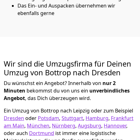
Das Ein- und Auspacken übernehmen wir
ebenfalls gerne
Wir sind die Umzugsfirma für Deinen
Umzug von Bottrop nach Dresden
Du wünschst ein Angebot? Innerhalb von
nur 2
Minuten
bekommst du von uns ein
unverbindliches
Angebot
, das Dich überzeugen wird.
Ein Umzug von Bottrop nach Leipzig oder zum Beispiel
Dresden
oder
Potsdam
,
Stuttgart
,
Hamburg
,
Frankfurt
am Main
,
München
,
Nürnberg
,
Augsburg
,
Hannover
,
oder auch
Dortmund
ist immer eine logistische