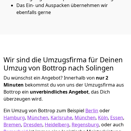
Das Ein- und Auspacken übernehmen wir
ebenfalls gerne
Wir sind die Umzugsfirma für Deinen
Umzug von Bottrop nach Solingen
Du wünschst ein Angebot? Innerhalb von
nur 2
Minuten
bekommst du von uns der Umzugsfirma aus
Bottrop ein
unverbindliches Angebot
, das Dich
überzeugen wird.
Ein Umzug von Bottrop zum Beispiel
Berlin
oder
Hamburg
,
München
,
Karlsruhe
,
München
,
Köln
,
Essen
,
Bremen
,
Dresden
,
Heidelberg
,
Regensburg
, oder auch