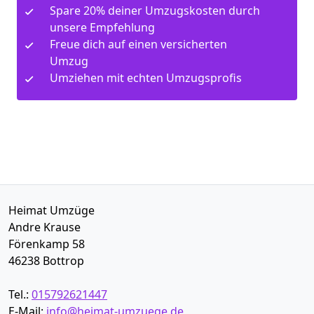
Spare 20% deiner Umzugskosten durch
unsere Empfehlung
Freue dich auf einen versicherten
Umzug
Umziehen mit echten Umzugsprofis
Heimat Umzüge
Andre Krause
Förenkamp 58
46238
Bottrop
Tel.:
015792621447
E-Mail:
info@heimat-umzuege.de